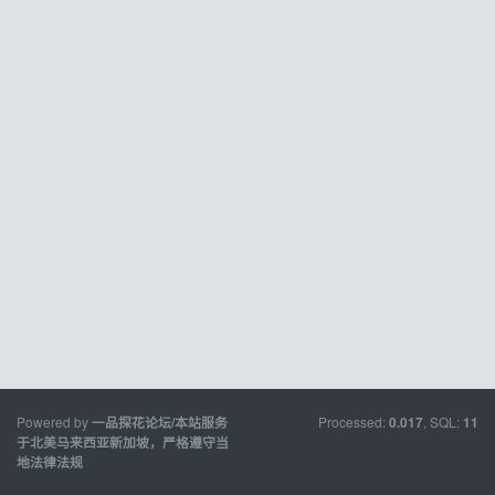
Powered by
Processed:
, SQL:
一品探花论坛/本站服务
0.017
11
于北美马来西亚新加坡，严格遵守当
地法律法规