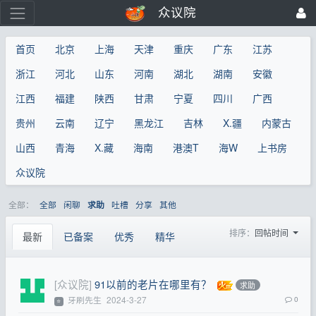
众议院
首页
北京
上海
天津
重庆
广东
江苏
浙江
河北
山东
河南
湖北
湖南
安徽
江西
福建
陕西
甘肃
宁夏
四川
广西
贵州
云南
辽宁
黑龙江
吉林
X.疆
内蒙古
山西
青海
X.藏
海南
港澳T
海W
上书房
众议院
全部：
全部
闲聊
吐槽
分享
其他
求助
排序：
回帖时间
最新
已备案
优秀
精华
[众议院]
91以前的老片在哪里有？
求助
牙刷先生
2024-3-27
0
⭐