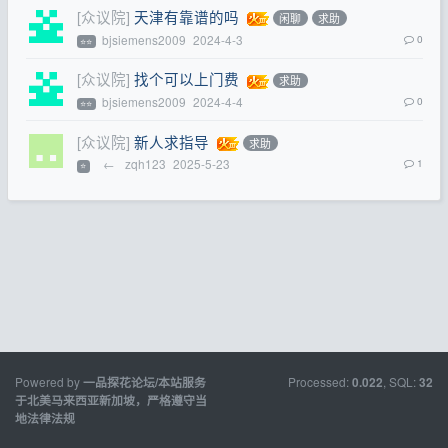
[众议院]
天津有靠谱的吗
闲聊
求助
bjsiemens2009
2024-4-3
0
⭐⭐
[众议院]
找个可以上门费
求助
bjsiemens2009
2024-4-4
0
⭐⭐
[众议院]
新人求指导
求助
←
zqh123
2025-5-23
1
⭐
Powered by
Processed:
, SQL:
一品探花论坛/本站服务
0.022
32
于北美马来西亚新加坡，严格遵守当
地法律法规