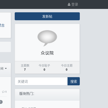
登录
发新帖
蒙古
众议院
主题数
今日贴子
今日主题
时间
7
0
0
搜索
5
版块热门：
子