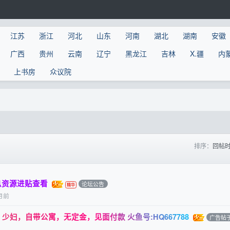
江苏
浙江
河北
山东
河南
湖北
湖南
安徽
广西
贵州
云南
辽宁
黑龙江
吉林
X.疆
内
上书房
众议院
排序：
回帖
息资源进贴查看
论坛公告
月前
妇，自带公寓，无定金，见面付款 火鱼号:HQ667788
广告帖