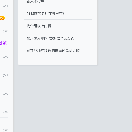
新人求指导
1
91以前的老片在哪里有？
找个可以上门费
6
北京像素小区 很多 给个靠谱的
浏览
感觉那种纯绿色的按摩还是可以的
0
1
0
0
0