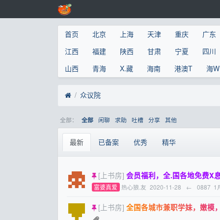
首页
北京
上海
天津
重庆
广东
江西
福建
陕西
甘肃
宁夏
四川
山西
青海
X.藏
海南
港澳T
海W
众议院
全部：
闲聊
求助
吐槽
分享
其他
全部
最新
已备案
优秀
精华
[上书房]
会员福利，全.国各地免费X
富婆真爱
热心狼.友
2020-11-28
←
0887
1
[上书房]
全国各城市兼职学妹，嫩模，少