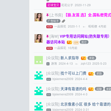
足球宝贝
花花公子
2020-11-29
[上书房]
【狼.友首.选】全.国私密莞式海选水
广告帖子
一品探花
2020-1-1
←
呃呃德
4月前
ADM
[海W]
VIP专用访问网址(防失联专用）
器访问本站
其它
一品探花
10月前
ADM
[众议院]
新人求指导
求助
游荡
2024-4-13
←
zqh123
2025-5-23
⭐
[众议院]
找个可以上门费
求助
bjsiemens2009
2024-4-4
⭐⭐
[众议院]
天津有靠谱的吗
闲聊
求
bjsiemens2009
2024-4-3
⭐⭐
[众议院]
北京像素小区 很多 给个靠谱的
bjsiemens2009
2024-3-31
⭐⭐